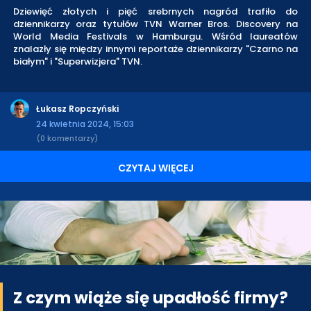
Dziewięć złotych i pięć srebrnych nagród trafiło do
dziennikarzy oraz tytułów TVN Warner Bros. Discovery na
World Media Festivals w Hamburgu. Wśród laureatów
znalazły się między innymi reportaże dziennikarzy "Czarno na
białym" i "Superwizjera" TVN.
Łukasz Ropczyński
24 kwietnia 2024, 15:03
(0 komentarzy)
CZYTAJ WIĘCEJ
Z czym wiąże się upadłość firmy?