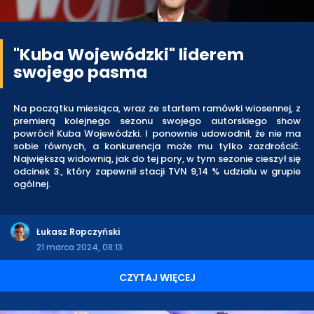
"Kuba Wojewódzki" liderem
swojego pasma
Na początku miesiąca, wraz ze startem ramówki wiosennej, z
premierą kolejnego sezonu swojego autorskiego show
powrócił Kuba Wojewódzki. I ponownie udowodnił, że nie ma
sobie równych, a konkurencja może mu tylko zazdrościć.
Największą widownią, jak do tej pory, w tym sezonie cieszył się
odcinek 3., który zapewnił stacji TVN 9,14 % udziału w grupie
ogólnej.
Łukasz Ropczyński
21 marca 2024, 08:13
CZYTAJ WIĘCEJ