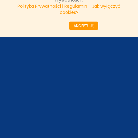
Prywatności".
Polityka Prywatności i Regulamin
Jak wyłączyć
cookies?
««
«
5
6
7
8
9
10
11
12
13
14
AKCEPTUJĘ
»
»»
ODZIAŁY LOKALNE
PARTNERZY
SONDA
NASZE WYWIADY
FAKTY TVN