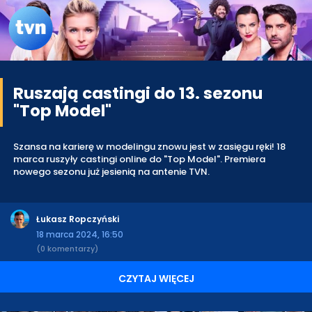
Ruszają castingi do 13. sezonu
"Top Model"
Szansa na karierę w modelingu znowu jest w zasięgu ręki! 18
marca ruszyły castingi online do "Top Model". Premiera
nowego sezonu już jesienią na antenie TVN.
Łukasz Ropczyński
18 marca 2024, 16:50
(0 komentarzy)
CZYTAJ WIĘCEJ