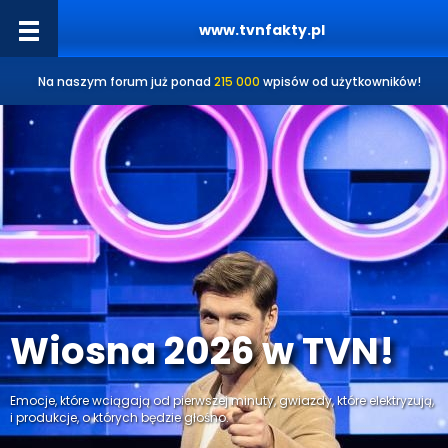
www.tvnfakty.pl
Na naszym forum już ponad
215 000
wpisów od użytkowników!
Wiosna 2026 w TVN!
Emocje, które wciągają od pierwszej minuty, gwiazdy, które elektryzują,
i produkcje, o których będzie głośno.