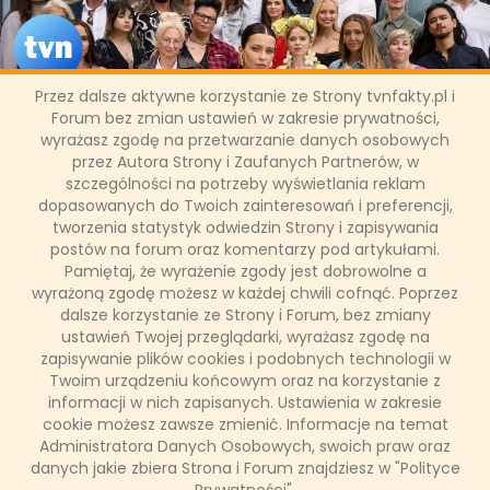
Przez dalsze aktywne korzystanie ze Strony tvnfakty.pl i
Forum bez zmian ustawień w zakresie prywatności,
wyrażasz zgodę na przetwarzanie danych osobowych
Sukces "The Traitors. Zdrajcy"
przez Autora Strony i Zaufanych Partnerów, w
szczególności na potrzeby wyświetlania reklam
dopasowanych do Twoich zainteresowań i preferencji,
W środę, 28 lutego zadebiutowała na antenie TVN jedna z
tworzenia statystyk odwiedzin Strony i zapisywania
wiosennych nowości stacji, program "The Traitors. Zdrajcy".
Format, w którym 24 graczy zostaje podzielonych na
postów na forum oraz komentarzy pod artykułami.
zdrajców i lojalnych, zebrał znakomite recenzje widzów.
Pamiętaj, że wyrażenie zgody jest dobrowolne a
Chwalono go między innymi za trzymającą w napięciu akcję,
wyrażoną zgodę możesz w każdej chwili cofnąć. Poprzez
dobór uczestników, prowadzącej jak i malowniczą scenerię.
dalsze korzystanie ze Strony i Forum, bez zmiany
ustawień Twojej przeglądarki, wyrażasz zgodę na
zapisywanie plików cookies i podobnych technologii w
Twoim urządzeniu końcowym oraz na korzystanie z
Łukasz Ropczyński
informacji w nich zapisanych. Ustawienia w zakresie
15 marca 2024, 14:32
cookie możesz zawsze zmienić. Informacje na temat
(0 komentarzy)
Administratora Danych Osobowych, swoich praw oraz
danych jakie zbiera Strona i Forum znajdziesz w "Polityce
CZYTAJ WIĘCEJ