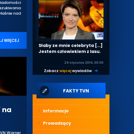
iadomości
szukiwania
właśnie nad
J WIĘCEJ
Słaby ze mnie celebryta [...]
Jestem człowiekiem z lasu.
24 stycznia 2014, 00:00
Zobacz
więcej
wywiadów
|
FAKTY TVN
i na
Informacje
Prowadzący
 TVN Warner