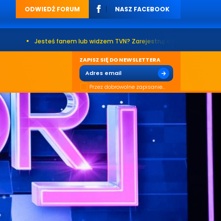
ODWIEDŹ FORUM
NASZ FACEBOOK
eś fanem lub widzem TVN? Zarejestruj się na naszym forum. Już ponad 20
ZAPISZ SIĘ DO NEWSLETTERA
Przez dobrowolne zapisanie...