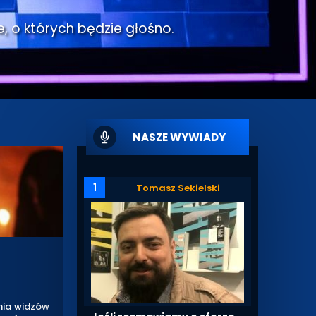
e, o których będzie głośno.
NASZE WYWIADY
1
Tomasz Sekielski
ania widzów