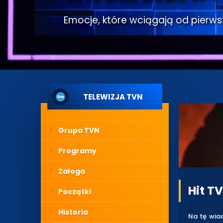
Emocje, które wciągają od pierwsze
TELEWIZJA TVN
Grupa TVN
Programy
Załoga
Hit T
Początki
Historia
Na tę wiad