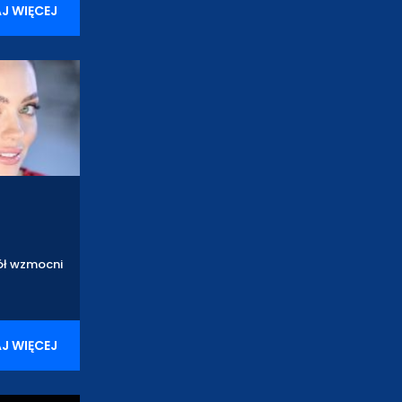
J WIĘCEJ
pół wzmocni
J WIĘCEJ