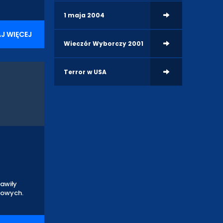
1 maja 2004
J WIĘCEJ
Wieczór Wyborczy 2001
Terror w USA
awiły
sowych.