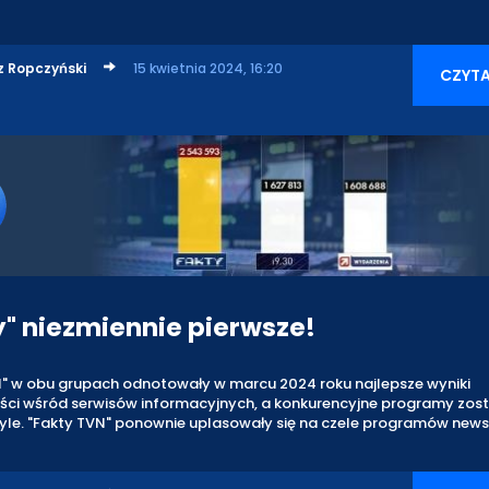
z Ropczyński
15 kwietnia 2024, 16:20
CZYTA
y" niezmiennie pierwsze!
N" w obu grupach odnotowały w marcu 2024 roku najlepsze wyniki
ści wśród serwisów informacyjnych, a konkurencyjne programy zost
tyle. "Fakty TVN" ponownie uplasowały się na czele programów new