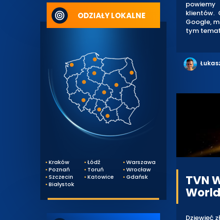
powiemy 
klientów.
ODZIAŁY LOKALNE
Google, mu
tym temat
Łukas
Kraków
Łódź
Warszawa
Poznań
Toruń
Wrocław
TVN W
Szczecin
Katowice
Gdańsk
Białystok
World
Dziewięć z