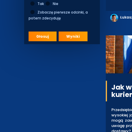
Tak
Nie
Zobaczę pierwsze odcinki, a
Łukas
potem zdecyduję
Głosuj
Wyniki
Jak w
kurie
Przedsięb
wysokiej j
mogą zawa
uwagę przy
dostawy?