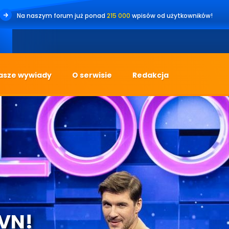
Na naszym forum już ponad
215 000
wpisów od użytkowników!
•
Jest
asze wywiady
O serwisie
Redakcja
TVN!