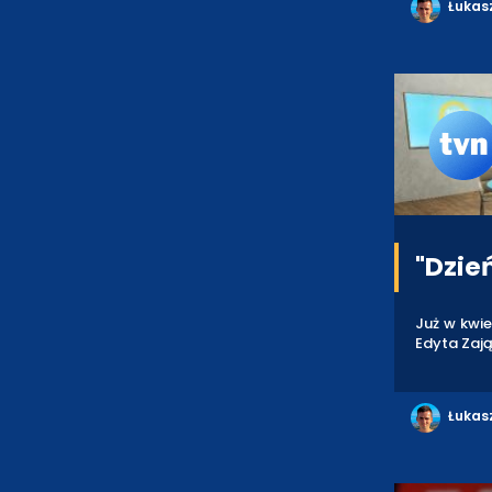
Łukas
"Dzie
Już w kwie
Edyta Zaj
Łukas