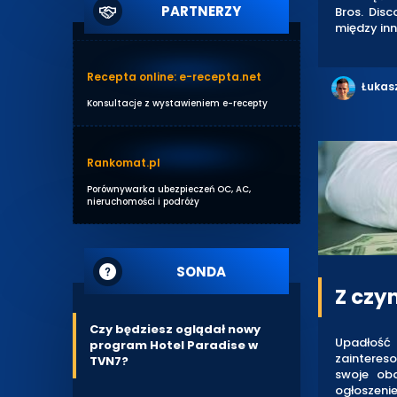
PARTNERZY
Bros. Dis
między inn
Recepta online: e-recepta.net
Łukas
Konsultacje z wystawieniem e-recepty
Rankomat.pl
Porównywarka ubezpieczeń OC, AC,
nieruchomości i podróży
SONDA
Z czy
Czy będziesz oglądał nowy
Upadłość
program Hotel Paradise w
zaintereso
TVN7?
swoje oba
ogłoszenie