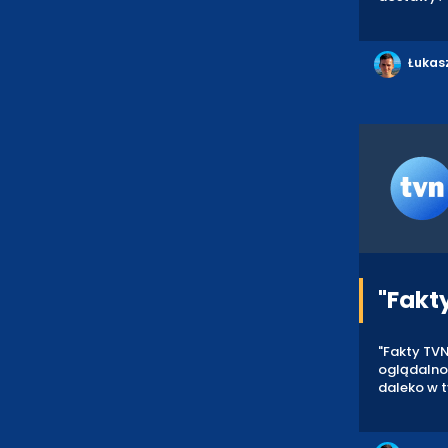
Łukas
"Fakt
"Fakty TV
oglądalno
daleko w 