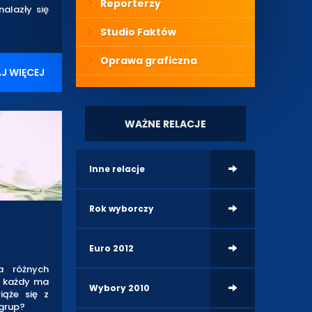
Reporterzy
alazły się
Studio Faktów
Oprawa graficzna
J WIĘCEJ
WAŻNE RELACJE
Inne relacje
Rok wyborczy
Euro 2012
a różnych
 – każdy ma
Wybory 2010
iąże się z
 grup?