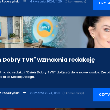
z Ropczyński
4 kwietnia 2024, 11:26
(0 komentarzy)
CZYTA
ń Dobry TVN" wzmacnia redakcję
tniu do redakcji “Dzień Dobry TVN” dołączą dwie nowe osoby. Zes
ąc oraz Maciej Dolega.
z Ropczyński
29 marca 2024, 11:01
(0 komentarzy)
CZYTA