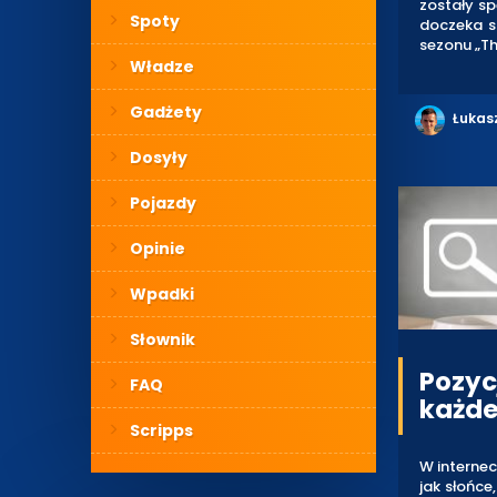
zostały sp
Spoty
doczeka s
sezonu „The
Władze
Gadżety
Łukas
Dosyły
Pojazdy
Opinie
Wpadki
Słownik
Pozyc
FAQ
każde
Scripps
W internec
jak słońce