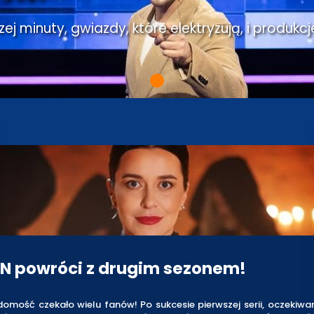
j minuty, gwiazdy, które elektryzują, i produkcj
VN powróci z drugim sezonem!
omość czekało wielu fanów! Po sukcesie pierwszej serii, oczekiw