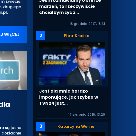
Jeśli rozmawiamy o sferze
ym świecie,
marzeń, to rzeczywiście
o drugiego
chciałbym żyć z...
n.pl.
18 grudnia 2017, 18:31
J WIĘCEJ
2
Piotr Kraśko
Jest dla mnie bardzo
imponujące, jak szybko w
dla
TVN24 jest...
17 sierpnia 2016, 13:20
3
Katarzyna Werner
re są jasne
k dokładnie