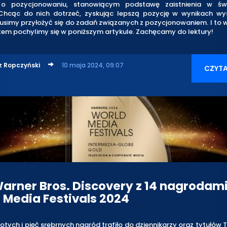
o pozycjonowaniu, stanowiącym podstawę zaistnienia w św
 Chcąc do nich dotrzeć, zyskując lepszą pozycję w wynikach wy
simy przyłożyć się do zadań związanych z pozycjonowaniem. I to 
em pochylimy się w poniższym artykule. Zachęcamy do lektury!
z Ropczyński
10 maja 2024, 09:07
CZYTA
arner Bros. Discovery z 14 nagrodam
 Media Festivals 2024
łotych i pięć srebrnych nagród trafiło do dziennikarzy oraz tytułów