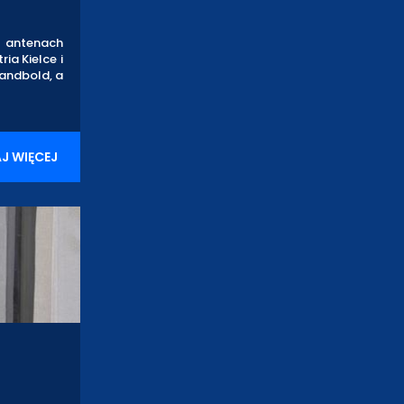
a antenach
ia Kielce i
Handbold, a
J WIĘCEJ