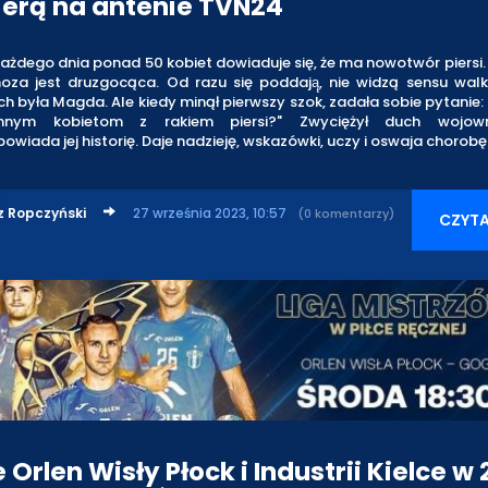
erą na antenie TVN24
ażdego dnia ponad 50 kobiet dowiaduje się, że ma nowotwór piersi. 
oza jest druzgocąca. Od razu się poddają̨, nie widzą sensu walk
ch była Magda. Ale kiedy minął pierwszy szok, zadała sobie pytanie:
nym kobietom z rakiem piersi?" Zwyciężył duch wojown
powiada jej historię. Daje nadzieję, wskazówki, uczy i oswaja chorobę
z Ropczyński
27 września 2023, 10:57
(0 komentarzy)
CZYTA
Orlen Wisły Płock i Industrii Kielce w 