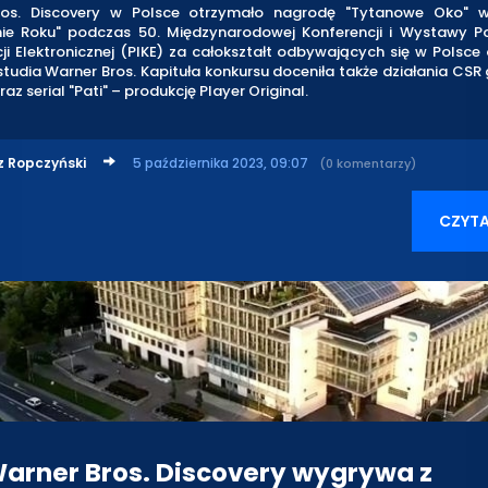
os. Discovery w Polsce otrzymało nagrodę "Tytanowe Oko" w
ie Roku" podczas 50. Międzynarodowej Konferencji i Wystawy Pol
ji Elektronicznej (PIKE) za całokształt odbywających się w Polsc
studia Warner Bros. Kapituła konkursu doceniła także działania CS
az serial "Pati" – produkcję Player Original.
z Ropczyński
5 października 2023, 09:07
(0 komentarzy)
CZYTA
arner Bros. Discovery wygrywa z