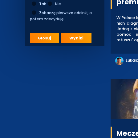
premi
Tak
Nie
Zobaczę pierwsze odcinki, a
W Polsce k
potem zdecyduję
nich diagn
Jedną z ni
pomóc in
Głosuj
Wyniki
retuszu" o
Łukas
Mecze 