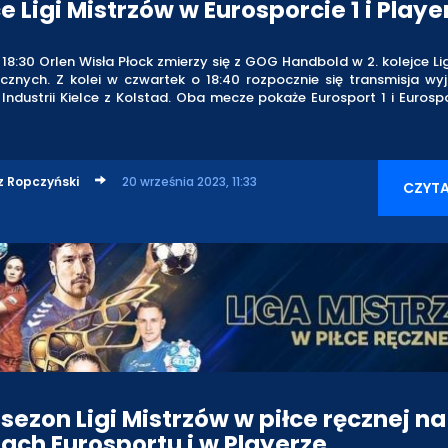
e Ligi Mistrzów w Eurosporcie 1 i Playe
18:30 Orlen Wisła Płock zmierzy się z GOG Handbold w 2. kolejce Li
ręcznych. Z kolei w czwartek o 18:40 rozpocznie się transmisja w
Industrii Kielce z Kolstad. Oba mecze pokaże Eurosport 1 i Eurosp
z Ropczyński
20 września 2023, 11:33
CZYTA
sezon Ligi Mistrzów w piłce ręcznej na
ach Eurosportu i w Playerze