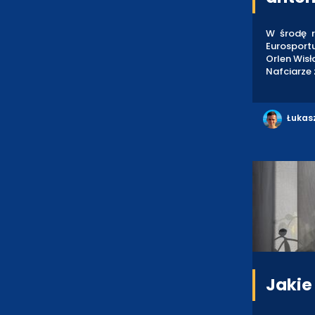
W środę r
Eurosportu
Orlen Wisł
Nafciarze 
Łukas
Jakie