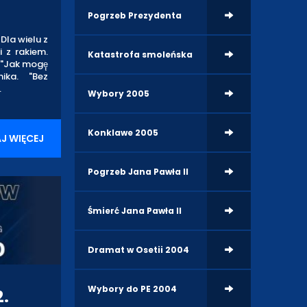
Pogrzeb Prezydenta
Dla wielu z
i z rakiem.
Katastrofa smoleńska
 "Jak mogę̨
ika. "Bez
.
Wybory 2005
Konklawe 2005
J WIĘCEJ
Pogrzeb Jana Pawła II
Śmierć Jana Pawła II
Dramat w Osetii 2004
Wybory do PE 2004
2.