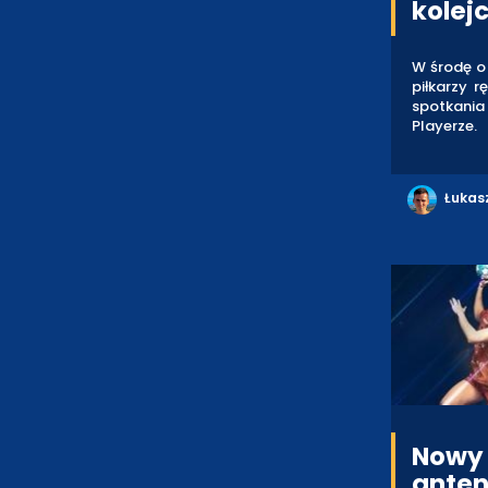
kolejc
W środę o 
piłkarzy 
spotkania 
Playerze.
Łukas
Nowy 
anten