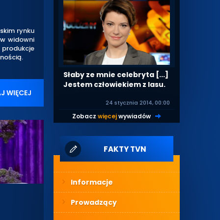
lskim rynku
 w widowni
 produkcje
nością.
Słaby ze mnie celebryta [...]
Jestem człowiekiem z lasu.
J WIĘCEJ
24 stycznia 2014, 00:00
Zobacz
więcej
wywiadów
|
FAKTY TVN
Informacje
Prowadzący