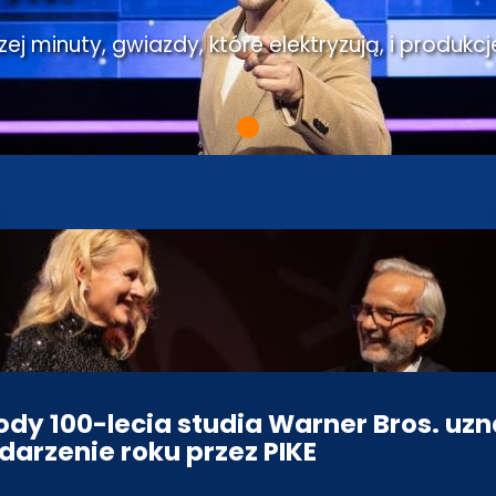
j minuty, gwiazdy, które elektryzują, i produkcj
dy 100-lecia studia Warner Bros. uz
darzenie roku przez PIKE