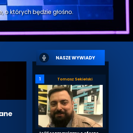
e, o których będzie głośno.
NASZE WYWIADY
1
Tomasz Sekielski
nane