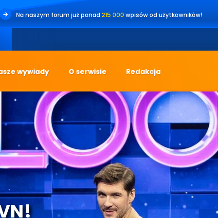
Na naszym forum już ponad
215 000
wpisów od użytkowników!
•
Je
asze wywiady
O serwisie
Redakcja
TVN!