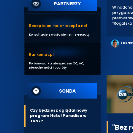
PARTNERZY
W nadchod
przygotow
premierow
"Rogalska
Recepta online: e-recepta.net
Konsultacje z wystawieniem e-recepty
Łukas
Rankomat.pl
Porównywarka ubezpieczeń OC, AC,
nieruchomości i podróży
SONDA
Czy będziesz oglądał nowy
program Hotel Paradise w
TVN7?
"Bez 