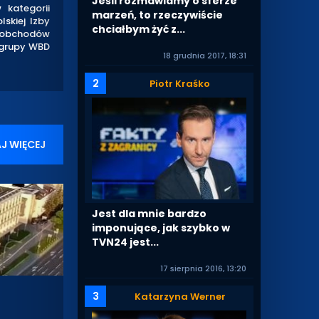
Jeśli rozmawiamy o sferze
 kategorii
marzeń, to rzeczywiście
skiej Izby
chciałbym żyć z...
e obchodów
R grupy WBD
18 grudnia 2017, 18:31
2
Piotr Kraśko
J WIĘCEJ
Jest dla mnie bardzo
imponujące, jak szybko w
TVN24 jest...
17 sierpnia 2016, 13:20
3
Katarzyna Werner