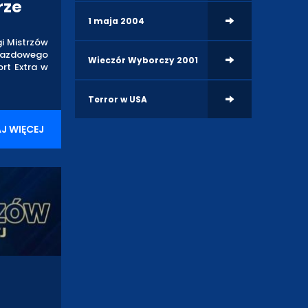
rze
1 maja 2004
gi Mistrzów
yjazdowego
Wieczór Wyborczy 2001
ort Extra w
Terror w USA
J WIĘCEJ