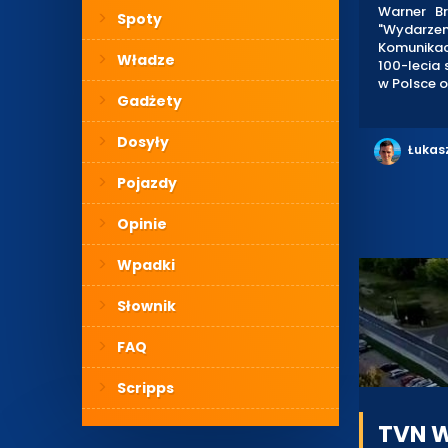
Warner Br
Spoty
"Wydarzen
Komunikac
Władze
100-lecia 
w Polsce or
Gadżety
Dosyły
Łukas
Pojazdy
Opinie
Wpadki
Słownik
FAQ
Scripps
TVN W