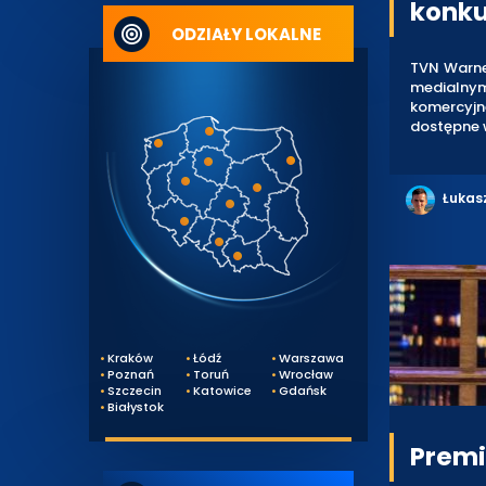
konku
ODZIAŁY LOKALNE
TVN Warner
medialnym
komercyjn
dostępne 
Łukas
Kraków
Łódź
Warszawa
Poznań
Toruń
Wrocław
Szczecin
Katowice
Gdańsk
Białystok
Premi