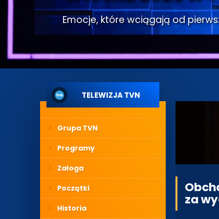
Emocje, które wciągają od pierwsze
TELEWIZJA TVN
Grupa TVN
Programy
Załoga
Obcho
Początki
za wy
Historia