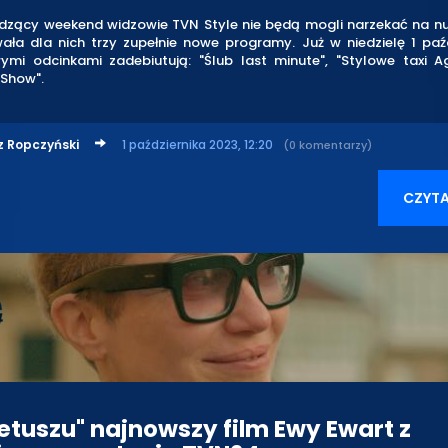
zący weekend widzowie TVN Style nie będą mogli narzekać na nu
ała dla nich trzy zupełnie nowe programy. Już w niedzielę 1 paźd
ymi odcinkami zadebiutują: "Ślub last minute", "Stylowe taxi A
 Show".
z Ropczyński
1 października 2023, 12:20
(0 komentarzy)
CZYTA
retuszu" najnowszy film Ewy Ewart z