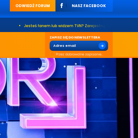
ODWIEDŹ FORUM
NASZ FACEBOOK
steś fanem lub widzem TVN? Zarejestruj się na naszym forum. Już ponad 
ZAPISZ SIĘ DO NEWSLETTERA
Przez dobrowolne zapisanie...