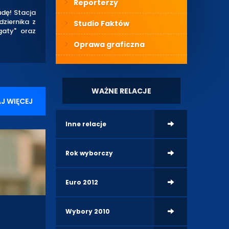
Reporterzy
dę! Stacja
ziernika z
Studio Faktów
gaty" oraz
Oprawa graficzna
WAŻNE RELACJE
J WIĘCEJ
Inne relacje
Rok wyborczy
Euro 2012
Wybory 2010