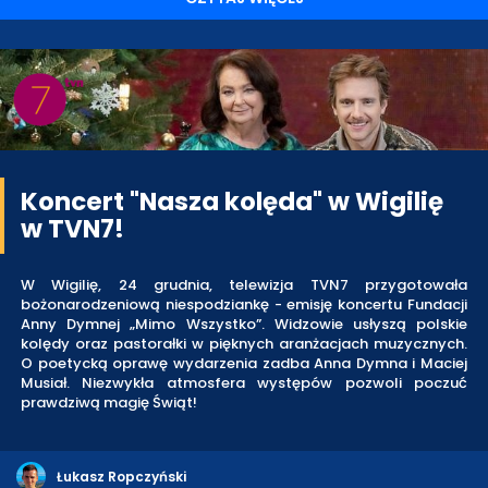
Koncert "Nasza kolęda" w Wigilię
w TVN7!
W Wigilię, 24 grudnia, telewizja TVN7 przygotowała
bożonarodzeniową niespodziankę - emisję koncertu Fundacji
Anny Dymnej „Mimo Wszystko”. Widzowie usłyszą polskie
kolędy oraz pastorałki w pięknych aranżacjach muzycznych.
O poetycką oprawę wydarzenia zadba Anna Dymna i Maciej
Musiał. Niezwykła atmosfera występów pozwoli poczuć
prawdziwą magię Świąt!
Łukasz Ropczyński