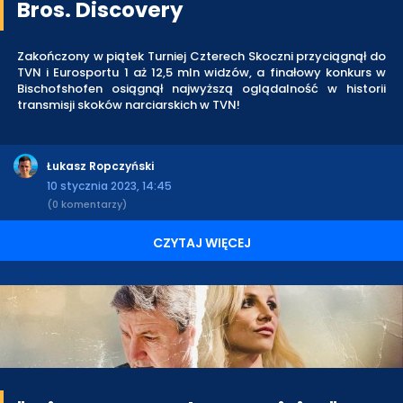
Bros. Discovery
Zakończony w piątek Turniej Czterech Skoczni przyciągnął do
TVN i Eurosportu 1 aż 12,5 mln widzów, a finałowy konkurs w
Bischofshofen osiągnął najwyższą oglądalność w historii
transmisji skoków narciarskich w TVN!
Łukasz Ropczyński
10 stycznia 2023, 14:45
(0 komentarzy)
CZYTAJ WIĘCEJ