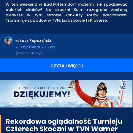
W ten weekend w Bad Mitterndorf możemy się spodziewać
dalekich skoków! Na skoczni Kulm rozegrane zostaną
pierwsze w tym sezonie konkursy lotów narciarskich.
Transmisje zawodów w TVN, Eurosporcie 1 i Playerze.
Łukasz Ropczyński
28 stycznia 2023, 15:12
(0 komentarzy)
CZYTAJ WIĘCEJ
Rekordowa oglądalność Turnieju
Czterech Skoczni w TVN Warner