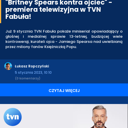
"Britney Spears kontra ojciec" -
premiera telewizyjna w TVN
Fabuła!
Już 9 stycznia TVN Fabuła pokaże miniserial opowiadający o
głośnej i medialnej sprawie 13-letniej, budzącej wiele
kontrowersji, kurateli ojca - Jamiego Spearsa nad uwielbianą
przez miliony fanów Księżniczką Popu.
Łukasz Ropczyński
5 stycznia 2023, 10:10
(0 komentarzy)
CZYTAJ WIĘCEJ