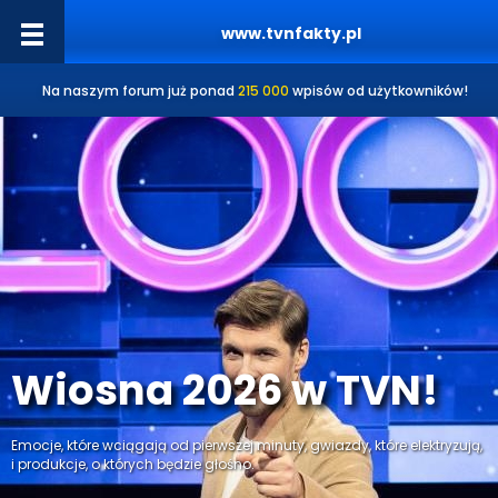
www.tvnfakty.pl
Na naszym forum już ponad
215 000
wpisów od użytkowników!
Wiosna 2026 w TVN!
Emocje, które wciągają od pierwszej minuty, gwiazdy, które elektryzują,
i produkcje, o których będzie głośno.