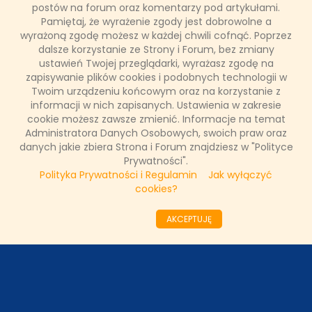
Serial przedstawia kulisy pracy agencji aktorskiej, której
postów na forum oraz komentarzy pod artykułami.
klientami są największe gwiazdy filmu, teatru i telewizji. W
Pamiętaj, że wyrażenie zgody jest dobrowolne a
pierwszym odcinku wystąpi Magdalena Cielecka, w drugim
wyrażoną zgodę możesz w każdej chwili cofnąć. Poprzez
Danuta Stenka oraz Grażyna Szapołowska.
dalsze korzystanie ze Strony i Forum, bez zmiany
ustawień Twojej przeglądarki, wyrażasz zgodę na
zapisywanie plików cookies i podobnych technologii w
Twoim urządzeniu końcowym oraz na korzystanie z
Łukasz Ropczyński
informacji w nich zapisanych. Ustawienia w zakresie
20 grudnia 2022, 11:51
cookie możesz zawsze zmienić. Informacje na temat
(0 komentarzy)
Administratora Danych Osobowych, swoich praw oraz
danych jakie zbiera Strona i Forum znajdziesz w "Polityce
CZYTAJ WIĘCEJ
Prywatności".
Polityka Prywatności i Regulamin
Jak wyłączyć
cookies?
««
«
12
13
14
15
16
17
18
19
20
AKCEPTUJĘ
21
»
»»
ODZIAŁY LOKALNE
PARTNERZY