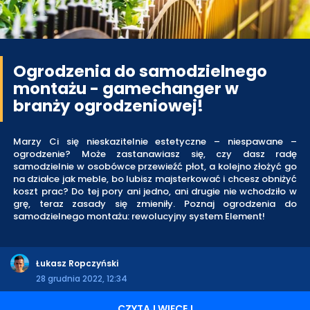
Ogrodzenia do samodzielnego
montażu - gamechanger w
branży ogrodzeniowej!
Marzy Ci się nieskazitelnie estetyczne – niespawane –
ogrodzenie? Może zastanawiasz się, czy dasz radę
samodzielnie w osobówce przewieźć płot, a kolejno złożyć go
na działce jak meble, bo lubisz majsterkować i chcesz obniżyć
koszt prac? Do tej pory ani jedno, ani drugie nie wchodziło w
grę, teraz zasady się zmieniły. Poznaj ogrodzenia do
samodzielnego montażu: rewolucyjny system Element!
Łukasz Ropczyński
28 grudnia 2022, 12:34
CZYTAJ WIĘCEJ