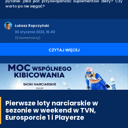
pytanie: jaka jest przyswajalność suplementów diety? Czy
warto po nie sięgać?
Łukasz Ropczyński
30 stycznia 2023, 16:40
(0 komentarzy)
CZYTAJ WIĘCEJ
Pierwsze loty narciarskie w
sezonie w weekend w TVN,
Eurosporcie 1 i Playerze