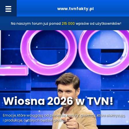
www.tvnfakty.pl
Na naszym forum już ponad
215 000
wpisów od użytkowników!
Wiosna 2026 w TVN!
Emocje, które wciągają od pierwszej minuty, gwiazdy, które elektryzują,
i produkcje, o których będzie głośno.