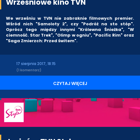
Wrześniowe kino TVN
We wrześniu w TVN nie zabraknie filmowych premier.
Wśród nich "Samoloty 2", czy "Podróż na sto stóp".
Oprócz tego między innymi "Królewna Śnieżka", "W
ciemność. Star Trek", "Olimp w ogniu", "Pacific Rim" oraz
"Saga Zmierzch: Przed świtem".
17 sierpnia 2017, 18:15
(1 komentarz)
CZYTAJ WIĘCEJ