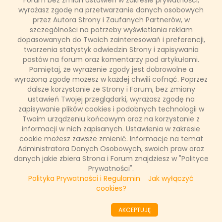
Forum bez zmian ustawień w zakresie prywatności,
wyrażasz zgodę na przetwarzanie danych osobowych
przez Autora Strony i Zaufanych Partnerów, w
Kultowy policyjny duet ma już 20 lat! Widzowie pokochali
szczególności na potrzeby wyświetlania reklam
bohaterów granych przez Mela Gibsona i Danny’ego Glovera
dopasowanych do Twoich zainteresowań i preferencji,
za nietypowe metody rozwiązywania spraw kryminalnych i
dowcipne dialogi. Już 2 września TVN 7 przypomni wszystkim
tworzenia statystyk odwiedzin Strony i zapisywania
pierwszą część kultowego cyklu „Zabójcza broń”. W kolejne
postów na forum oraz komentarzy pod artykułami.
soboty stacja pokaże następne części serii, i to w wersji
Pamiętaj, że wyrażenie zgody jest dobrowolne a
reżyserskiej! To dopiero początek - 1 października kanał
wyrażoną zgodę możesz w każdej chwili cofnąć. Poprzez
przygotował dla widzów premierowy odcinek hitowego
dalsze korzystanie ze Strony i Forum, bez zmiany
serialu opartego na tej popularnej serii!
ustawień Twojej przeglądarki, wyrażasz zgodę na
zapisywanie plików cookies i podobnych technologii w
Twoim urządzeniu końcowym oraz na korzystanie z
informacji w nich zapisanych. Ustawienia w zakresie
8 sierpnia 2017, 09:43
cookie możesz zawsze zmienić. Informacje na temat
(0 komentarzy)
Administratora Danych Osobowych, swoich praw oraz
danych jakie zbiera Strona i Forum znajdziesz w "Polityce
CZYTAJ WIĘCEJ
Prywatności".
Polityka Prywatności i Regulamin
Jak wyłączyć
cookies?
««
«
66
67
68
69
70
71
72
73
74
AKCEPTUJĘ
75
»
»»