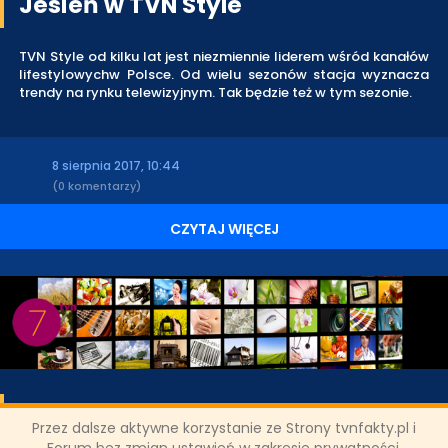
Jesień w TVN Style
TVN Style od kilku lat jest niezmiennie liderem wśród kanałów
lifestylowychw Polsce. Od wielu sezonów stacja wyznacza
trendy na rynku telewizyjnym. Tak będzie też w tym sezonie.
8 sierpnia 2017, 10:44
(0 komentarzy)
CZYTAJ WIĘCEJ
Reżyserska i serialowa "Zabójcza
Przez dalsze aktywne korzystanie ze Strony tvnfakty.pl i
broń" w TVN7