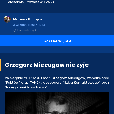
"Teleserwis", również w TVN24.
Mateusz Bugajski
3 września 2017, 12:13
(0 komentarzy)
CZYTAJ WIĘCEJ
Grzegorz Miecugow nie żyje
26 sierpnia 2017 roku zmarł Grzegorz Miecugow, współtwórca
"Faktów" oraz TVN24, gospodarz "Szkła Kontaktowego" oraz
"Innego punktu widzenia".