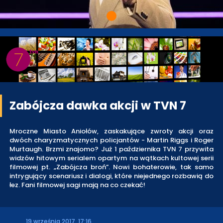
Zabójcza dawka akcji w TVN 7
Mroczne Miasto Aniołów, zaskakujące zwroty akcji oraz
dwóch charyzmatycznych policjantów - Martin Riggs i Roger
Murtaugh. Brzmi znajomo? Już 1 października TVN 7 przywita
widzów hitowym serialem opartym na wątkach kultowej serii
filmowej pt. „Zabójcza broń”. Nowi bohaterowie, tak samo
intrygujący scenariusz i dialogi, które niejednego rozbawią do
łez. Fani filmowej sagi mają na co czekać!
19 września 2017, 17:16