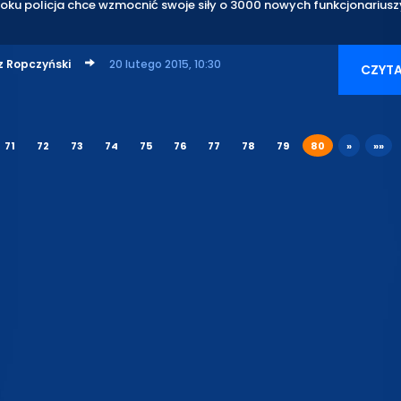
oku policja chce wzmocnić swoje siły o 3000 nowych funkcjonariusz
z Ropczyński
20 lutego 2015, 10:30
CZYTA
71
72
73
74
75
76
77
78
79
80
»
»»