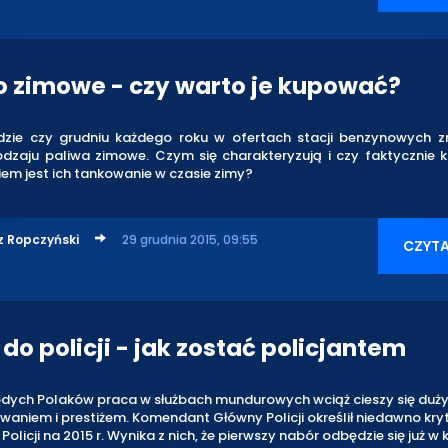
o zimowe - czy warto je kupować?
dzie czy grudniu każdego roku w ofertach stacji benzynowych zn
odzaju paliwa zimowe. Czym się charakteryzują i czy faktycznie 
em jest ich tankowanie w czasie zimy?
z Ropczyński
29 grudnia 2015, 09:55
CZYTA
do policji - jak zostać policjantem
dych Polaków praca w służbach mundurowych wciąż cieszy się duż
waniem i prestiżem. Komendant Główny Policji określił niedawno kry
olicji na 2015 r. Wynika z nich, że pierwszy nabór odbędzie się już w k