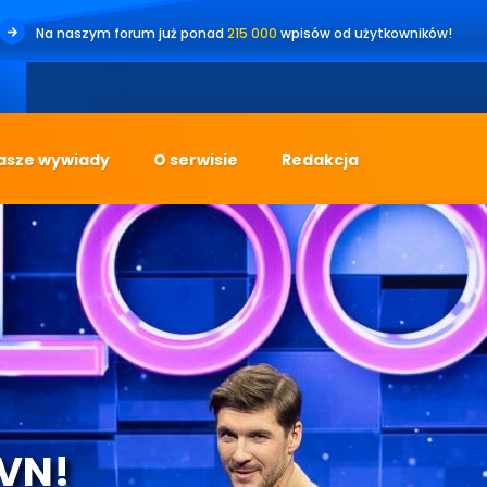
Na naszym forum już ponad
215 000
wpisów od użytkowników!
asze wywiady
O serwisie
Redakcja
TVN!