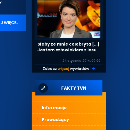
y.
J WIĘCEJ
Słaby ze mnie celebryta [...]
Jestem człowiekiem z lasu.
24 stycznia 2014, 00:00
Zobacz
więcej
wywiadów
|
FAKTY TVN
Informacje
Prowadzący