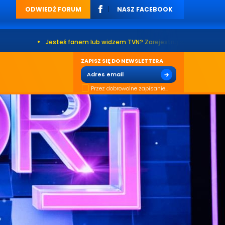
ODWIEDŹ FORUM
NASZ FACEBOOK
•
Jesteś fanem lub widzem TVN? Zarejestruj się na naszym forum. Już 
ZAPISZ SIĘ DO NEWSLETTERA
Przez dobrowolne zapisanie...