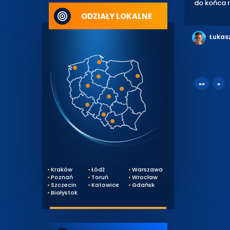
do końca r
ODZIAŁY LOKALNE
Łukas
««
«
Kraków
Łódź
Warszawa
Poznań
Toruń
Wrocław
Szczecin
Katowice
Gdańsk
Białystok