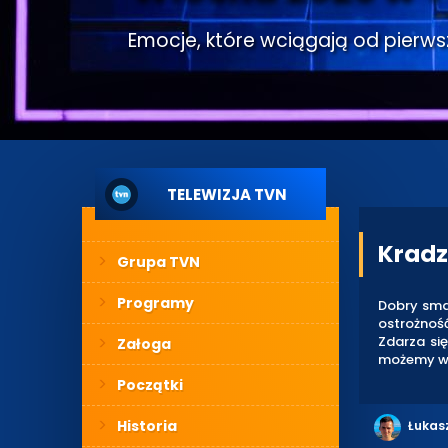
Emocje, które wciągają od pierwsze
TELEWIZJA TVN
Kradz
Grupa TVN
Programy
Dobry sma
ostrożnoś
Zdarza się
Załoga
możemy w
Początki
Historia
Łukas