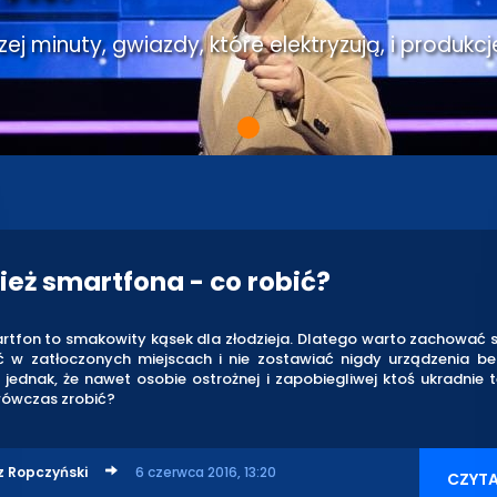
j minuty, gwiazdy, które elektryzują, i produkcj
ież smartfona - co robić?
rtfon to smakowity kąsek dla złodzieja. Dlatego warto zachować 
ć w zatłoczonych miejscach i nie zostawiać nigdy urządzenia be
 jednak, że nawet osobie ostrożnej i zapobiegliwej ktoś ukradnie 
ówczas zrobić?
z Ropczyński
6 czerwca 2016, 13:20
CZYTA