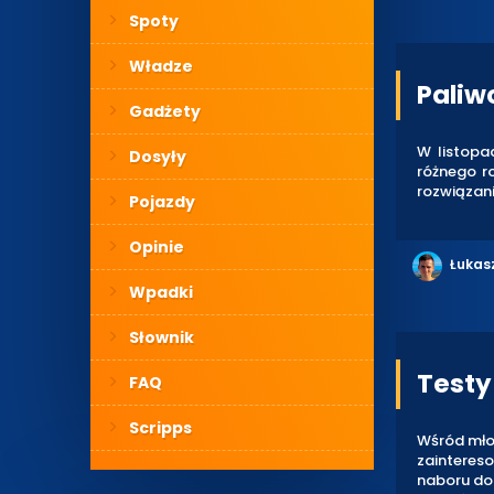
Spoty
Władze
Paliw
Gadżety
W listopa
Dosyły
różnego r
rozwiązani
Pojazdy
Opinie
Łukas
Wpadki
Słownik
Testy 
FAQ
Scripps
Wśród mło
zaintereso
naboru do P