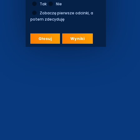
Tak
Nie
Zobaczę pierwsze odcinki, a
potem zdecyduję
Głosuj
Wyniki