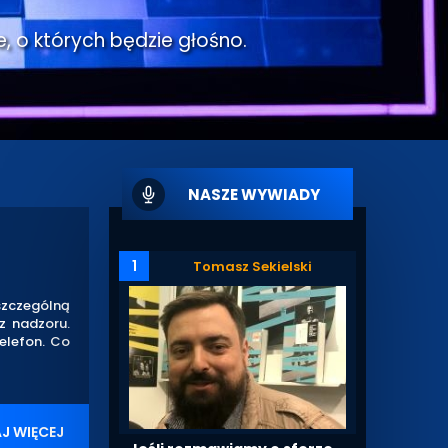
e, o których będzie głośno.
NASZE WYWIADY
1
Tomasz Sekielski
szczególną
z nadzoru.
telefon. Co
J WIĘCEJ