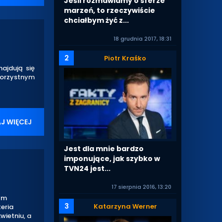
Jeśli rozmawiamy o sferze
marzeń, to rzeczywiście
chciałbym żyć z...
18 grudnia 2017, 18:31
2
Piotr Kraśko
ajdują się
korzystnym
J WIĘCEJ
Jest dla mnie bardzo
imponujące, jak szybko w
TVN24 jest...
17 sierpnia 2016, 13:20
ym
3
Katarzyna Werner
teria
wietniu, a