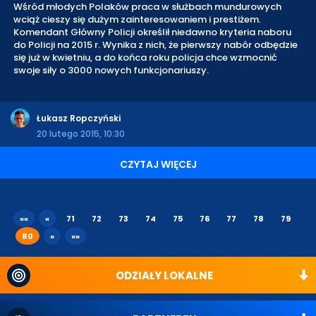
Wśród młodych Polaków praca w służbach mundurowych
wciąż cieszy się dużym zainteresowaniem i prestiżem.
Komendant Główny Policji określił niedawno kryteria naboru
do Policji na 2015 r. Wynika z nich, że pierwszy nabór odbędzie
się już w kwietniu, a do końca roku policja chce wzmocnić
swoje siły o 3000 nowych funkcjonariuszy.
Łukasz Ropczyński
20 lutego 2015, 10:30
CZYTAJ WIĘCEJ
««
«
71
72
73
74
75
76
77
78
79
80
»
»»
ODZIAŁY LOKALNE