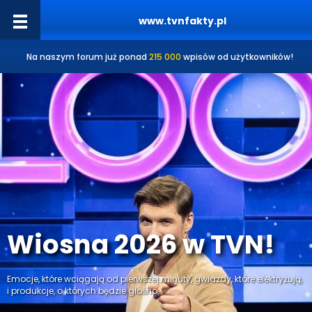
www.tvnfakty.pl
Na naszym forum już ponad
215 000
wpisów od użytkowników!
Wiosna 2026 w TVN!
Emocje, które wciągają od pierwszej minuty, gwiazdy, które elektryzują,
i produkcje, o których będzie głośno.