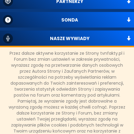
PARTNERZY
SONDA
NASZE WYWIADY
Przez dalsze aktywne korzystanie ze Strony tvnfakty.pl i
FAKTY TVN
Forum bez zmian ustawień w zakresie prywatności,
wyrażasz zgodę na przetwarzanie danych osobowych
przez Autora Strony i Zaufanych Partnerów, w
szczególności na potrzeby wyświetlania reklam
WAŻNE RELACJE
dopasowanych do Twoich zainteresowań i preferencji,
tworzenia statystyk odwiedzin Strony i zapisywania
postów na forum oraz komentarzy pod artykułami.
Pamiętaj, że wyrażenie zgody jest dobrowolne a
wyrażoną zgodę możesz w każdej chwili cofnąć. Poprzez
Copyright © 2011 - 2026 by
www.tvnfakty.pl
| Wszystkie prawa
dalsze korzystanie ze Strony i Forum, bez zmiany
zastrzeżone.
ustawień Twojej przeglądarki, wyrażasz zgodę na
zapisywanie plików cookies i podobnych technologii w
Twoim urządzeniu końcowym oraz na korzystanie z