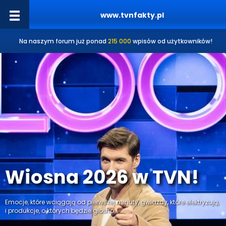
www.tvnfakty.pl
Na naszym forum już ponad
215 000
wpisów od użytkowników!
Wiosna 2026 w TVN!
Emocje, które wciągają od pierwszej minuty, gwiazdy, które elektryzują,
i produkcje, o których będzie głośno.