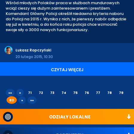
Wśród młodych Polaków praca w służbach mundurowych
wciąż cieszy się dużym zainteresowaniem i prestiżem.
Komendant Główny Policji określił niedawno kryteria naboru
do Policji na 2015 r. Wynika z nich, że pierwszy nabór odbędzie
się już w kwietniu, a do końca roku policja chce wzmocnić
swoje siły o 3000 nowych funkcjonariuszy.
Łukasz Ropczyński
20 lutego 2015, 10:30
CZYTAJ WIĘCEJ
««
«
71
72
73
74
75
76
77
78
79
80
»
»»
ODZIAŁY LOKALNE