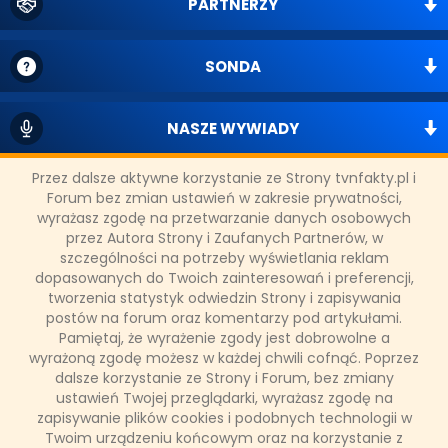
PARTNERZY
SONDA
NASZE WYWIADY
Przez dalsze aktywne korzystanie ze Strony tvnfakty.pl i
FAKTY TVN
Forum bez zmian ustawień w zakresie prywatności,
wyrażasz zgodę na przetwarzanie danych osobowych
przez Autora Strony i Zaufanych Partnerów, w
szczególności na potrzeby wyświetlania reklam
WAŻNE RELACJE
dopasowanych do Twoich zainteresowań i preferencji,
tworzenia statystyk odwiedzin Strony i zapisywania
postów na forum oraz komentarzy pod artykułami.
Pamiętaj, że wyrażenie zgody jest dobrowolne a
wyrażoną zgodę możesz w każdej chwili cofnąć. Poprzez
Copyright © 2011 - 2026 by
www.tvnfakty.pl
| Wszystkie prawa
dalsze korzystanie ze Strony i Forum, bez zmiany
zastrzeżone.
ustawień Twojej przeglądarki, wyrażasz zgodę na
zapisywanie plików cookies i podobnych technologii w
Twoim urządzeniu końcowym oraz na korzystanie z